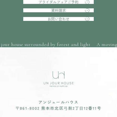
ブライダルフェアご予約
資料請求
お問い合わせ
our house surrounded by forest and light
A moving 
アンジュールハウス
〒861-8002 熊本市北区⼸削2丁⽬12番11号