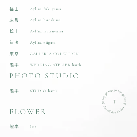
福山
Aylina fukuyama
広島
Aylina hiroshima
松山
Aylina matsuyama
新潟
Aylina niigata
東京
GALLERIA COLECTION
熊本
WEDDING ATELIER hardi
PHOTO STUDIO
熊本
STUDIO hardi
FLOWER
熊本
Iris