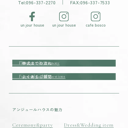
Tel:096-337-2270
FAX:096-337-7533
un jour house
un jour house
cafe bosco
挙式までの流れ
Flow up to the ceremony
よくあるご質問
Frequently asked questions
アンジュールハウスの魅力
Ceremony&party
Dress&Wedding item