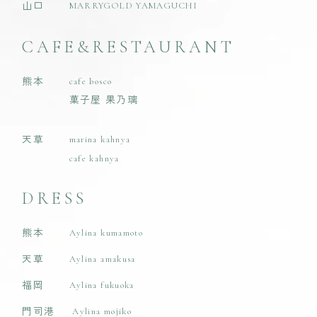
山口
MARRYGOLD YAMAGUCHI
CAFE&RESTAURANT
熊本
cafe bosco
菓子屋 果乃璃
天草
marina kahnya
cafe kahnya
DRESS
熊本
Aylina kumamoto
天草
Aylina amakusa
福岡
Aylina fukuoka
門司港
Aylina mojiko