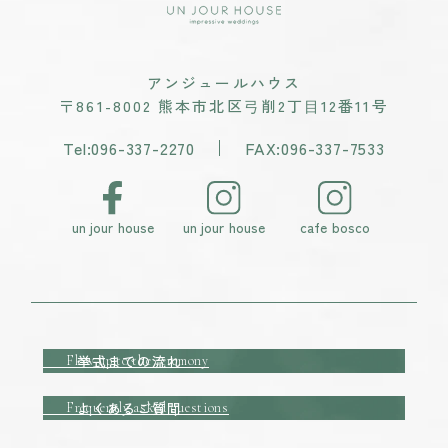
アンジュールハウス
〒861-8002 熊本市北区⼸削2丁⽬12番11号
Tel:096-337-2270
FAX:096-337-7533
un jour house
un jour house
cafe bosco
挙式までの流れ
Flow up to the ceremony
よくあるご質問
Frequently asked questions