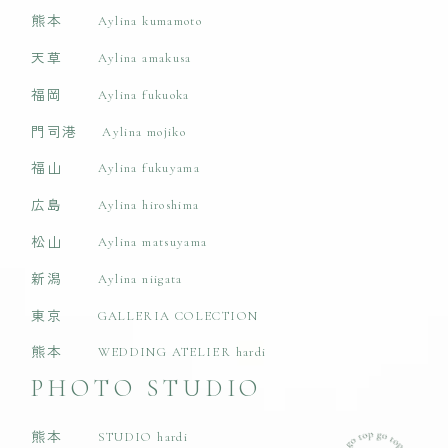
熊本
Aylina kumamoto
天草
Aylina amakusa
福岡
Aylina fukuoka
門司港
Aylina mojiko
福山
Aylina fukuyama
広島
Aylina hiroshima
松山
Aylina matsuyama
新潟
Aylina niigata
東京
GALLERIA COLECTION
熊本
WEDDING ATELIER hardi
PHOTO STUDIO
熊本
STUDIO hardi