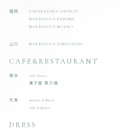
福岡
SAKURAZAKA CHURCH
MARRYGOLD KURUME
MARRYGOLD MOJIKO
山口
MARRYGOLD YAMAGUCHI
CAFE&RESTAURANT
熊本
cafe bosco
菓子屋 果乃璃
天草
marina kahnya
cafe kahnya
DRESS