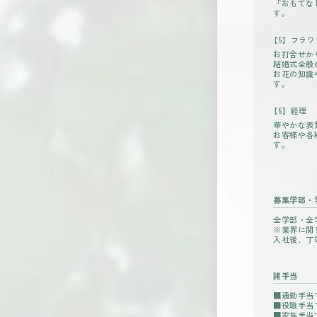
「おもてな
す。
【5】フラ
お打合せか
結婚式全般
お花の知識
す。
【6】経理
華やかな表
お客様や各
す。
募集学部・
全学部・全
※業界に関
入社後、丁
諸手当
■通勤手当
■役職手当
■家族手当