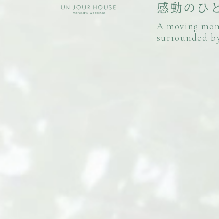
感
動
の
ひ
A
m
o
v
i
n
g
m
o
s
u
r
r
o
u
n
d
e
d
b