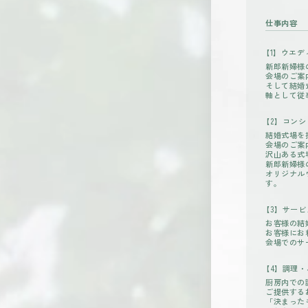
仕事内容
【1】ウエデ
新郎新婦様
会場のご案
そして結婚
軸として従
【2】コンシ
結婚式場を
会場のご案
沢山ある式
新郎新婦様
オリジナル
す。
【3】サービ
お客様の結
お客様にお
会場でのサ
【4】調理・
厨房内での
ご提供する
「決まった