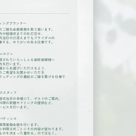
ィングプランナー
のご婚礼全般業務を取り扱います。
内や結婚式までのお打合せ、
式当日の介添えまでもブライダルの
事する、やりがいのある仕事です。
ェルジュ
探されていらっしゃる新郎新婦様へ
内を行います。
場からお選びいただけるよう、
のご希望をお聞かせいただき、
ウェディングの最初のご縁を繋げる仕事で
ススタッフ
婚式当日の会場にて、ゲストのご案内、
料理の配膳やドリンクの提供など、
ービスを行います。
パティシエ
調理業務全般を行います。
お料理は式ごとにその内容が変わります。
ものを決まった量作る」のではなく、