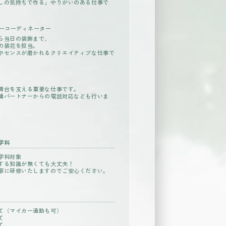
しの気持ちで作る」やりがいのある仕事で
ワーコーディネーター
ら当日の装飾まで、
の装花を担当。
やセンスが磨かれるクリエイティブな仕事で
舞台を支える重要な仕事です。
種パートナーからの電話対応なども行いま
学科
学科対象
する知識が無くても大丈夫！
寧に研修いたしますのでご安心ください。
て（マイカー通勤も可）
て
て