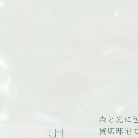
森
と
光
に
貸
切
邸
宅