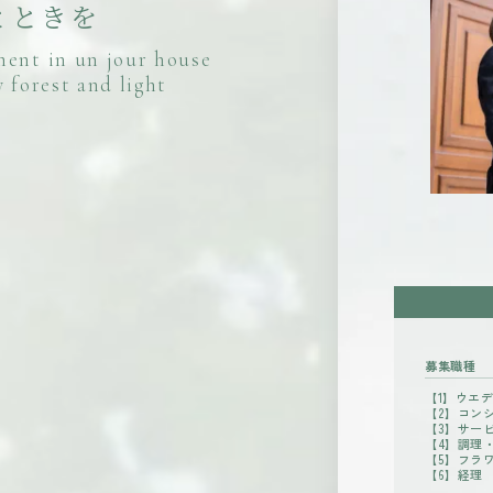
と
と
き
を
m
e
n
t
i
n
u
n
j
o
u
r
h
o
u
s
e
y
f
o
r
e
s
t
a
n
d
l
i
g
h
t
募集職種
【1】ウエ
【2】コン
【3】サー
【4】調理
【5】フラ
【6】経理