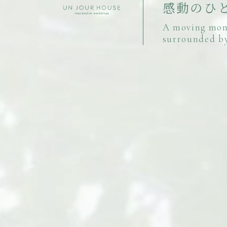
感
動
の
ひ
A
m
o
v
i
n
g
m
o
s
u
r
r
o
u
n
d
e
d
b