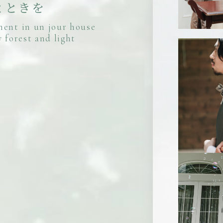
と
と
き
を
m
e
n
t
i
n
u
n
j
o
u
r
h
o
u
s
e
y
f
o
r
e
s
t
a
n
d
l
i
g
h
t