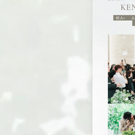
KE
81人~
人