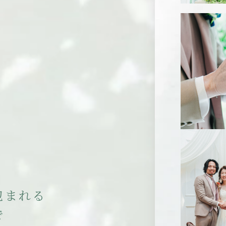
包
ま
れ
る
で