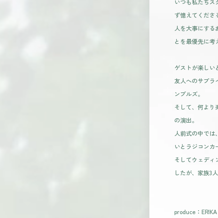
いつも私たちス
ず憶えてくださ
人を大事にする
とを最優先に考
ゲストが楽しい
友人へのサプラ
ンプルズ。
そして、何より
の演出。
人前式の中では
いとラジコンカ
そしてウェディ
したが、家族3
produce：ERIKA