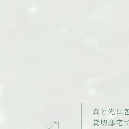
森
と
光
に
貸
切
邸
宅