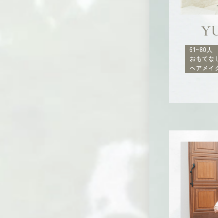
Y
61~80人
おもてな
ヘアメイ