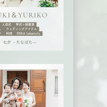
UKI＆YURIKO
人前式
挙式＋披露宴
し
ウェディングアイテム
ク
料理
ERIKA takamoto
七夕 －たなばた―