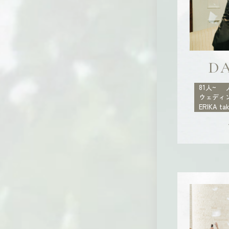
DA
81人~
ウェディ
ERIKA ta