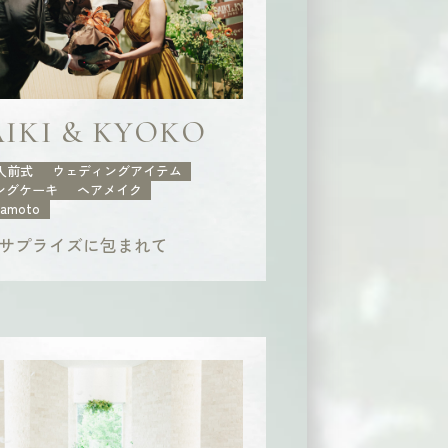
IKI & KYOKO
人前式
ウェディングアイテム
ングケーキ
ヘアメイク
kamoto
サプライズに包まれて