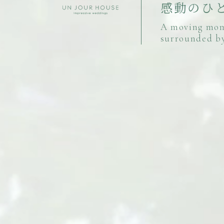
感
動
の
ひ
A
m
o
v
i
n
g
m
o
s
u
r
r
o
u
n
d
e
d
b