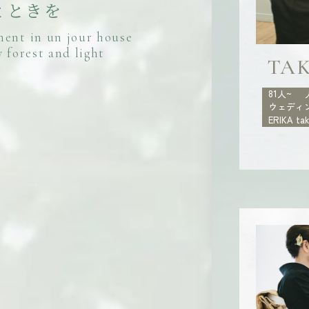
と
と
き
を
m
e
n
t
i
n
u
n
j
o
u
r
h
o
u
s
e
y
f
o
r
e
s
t
a
n
d
l
i
g
h
t
TAK
81人~
ウェディ
ERIKA ta