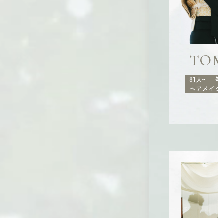
TO
81人~
ヘアメイ