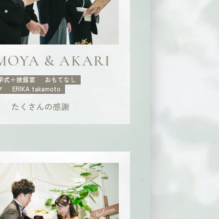
MOYA & AKARI
挙式＋披露宴
おもてなし
ク
ERIKA takamoto
たくさんの感謝