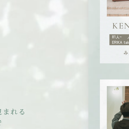
KEN
81人~
ERIKA ta
み
包
ま
れ
る
で