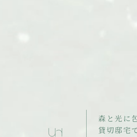
森
と
光
に
貸
切
邸
宅