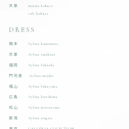
天草
marina kahnya
cafe kahnya
DRESS
熊本
Aylina kumamoto
天草
Aylina amakusa
福岡
Aylina fukuoka
門司港
Aylina mojiko
福山
Aylina fukuyama
広島
Aylina hiroshima
松山
Aylina matsuyama
新潟
Aylina niigata
東京
GALLERIA COLECTION