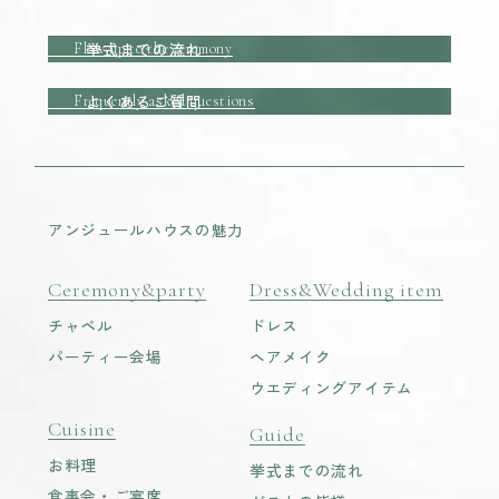
挙式までの流れ
Flow up to the ceremony
よくあるご質問
Frequently asked questions
アンジュールハウスの魅力
Ceremony&party
Dress&Wedding item
チャペル
ドレス
パーティー会場
ヘアメイク
ウエディングアイテム
Cuisine
Guide
お料理
挙式までの流れ
食事会・ご宴席