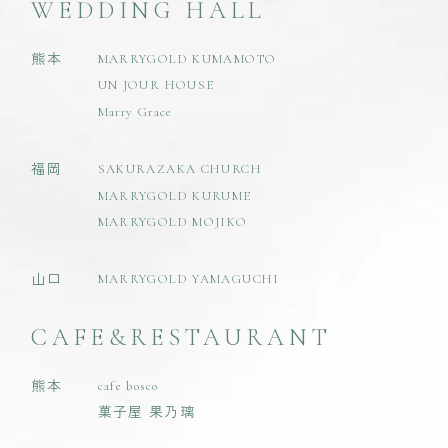
WEDDING HALL
熊本
MARRYGOLD KUMAMOTO
UN JOUR HOUSE
Marry Grace
福岡
SAKURAZAKA CHURCH
MARRYGOLD KURUME
MARRYGOLD MOJIKO
山口
MARRYGOLD YAMAGUCHI
CAFE&RESTAURANT
熊本
cafe bosco
菓子屋 果乃璃